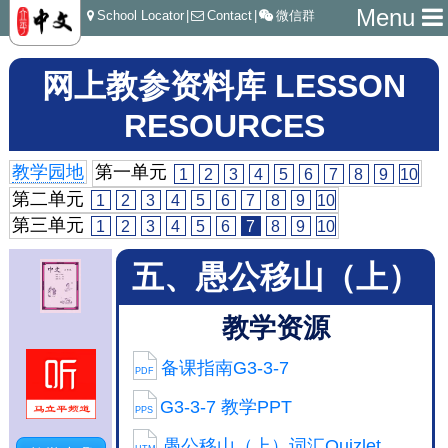
Menu
School Locator
|
Contact
|
微信群
网上教参资料库 LESSON
RESOURCES
教学园地
第一单元
1
2
3
4
5
6
7
8
9
10
第二单元
1
2
3
4
5
6
7
8
9
10
第三单元
1
2
3
4
5
6
7
8
9
10
五、愚公移山（上）
教学资源
备课指南G3-3-7
PDF
G3-3-7 教学PPT
PPS
愚公移山（上）词汇Quizlet