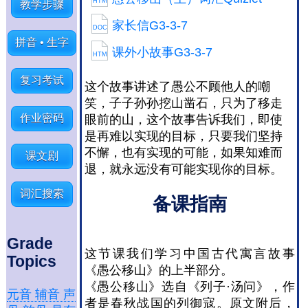
HTM
教学步骤
家长信G3-3-7
DOC
拼音 • 生字
课外小故事G3-3-7
HTM
复习考试
这个故事讲述了愚公不顾他人的嘲
笑，子子孙孙挖山凿石，只为了移走
作业密码
眼前的山，这个故事告诉我们，即使
是再难以实现的目标，只要我们坚持
不懈，也有实现的可能，如果知难而
课文剧
退，就永远没有可能实现你的目标。
词汇搜索
备课指南
Grade
这节课我们学习中国古代寓言故事
Topics
《愚公移山》的上半部分。
《愚公移山》选自《列子·汤问》，作
元音 辅音 声
者是春秋战国的列御寇。原文附后，