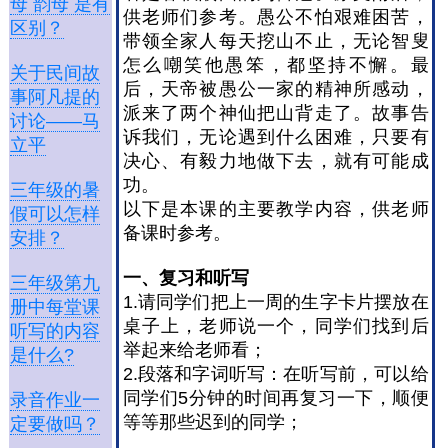
母 韵母 是有
供老师们参考。愚公不怕艰难困苦，
区别？
带领全家人每天挖山不止，无论智叟
怎么嘲笑他愚笨，都坚持不懈。最
关于民间故
后，天帝被愚公一家的精神所感动，
事阿凡提的
派来了两个神仙把山背走了。故事告
讨论——马
诉我们，无论遇到什么困难，只要有
立平
决心、有毅力地做下去，就有可能成
功。
三年级的暑
以下是本课的主要教学内容，供老师
假可以怎样
备课时参考。
安排？
一、复习和听写
三年级第九
1.请同学们把上一周的生字卡片摆放在
册中每堂课
桌子上，老师说一个，同学们找到后
听写的内容
举起来给老师看；
是什么?
2.段落和字词听写：在听写前，可以给
同学们5分钟的时间再复习一下，顺便
录音作业一
等等那些迟到的同学；
定要做吗？