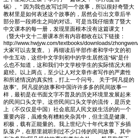
锅》。” 因为我也改写过同一个故事，所以很好奇暨大
教材里是如何表述这个故事的，居然会引出文章后半
部分那一段师生之间的对话。可是当我仔细查了暨大
中文课本的每一册，发现里面根本没有这篇课文！
（暨大中文十二册课本所有内容都收在以下链接：
http://www.hwjyw.com/textbooks/downloads/zhongwen
大家可以去复查。）再细读后半部作者和学中文的初
中生互动，这些中文学到初中的学生居然连“锅”是什
么也不知道，这和我们中文学校学生的实际情况大相
庭经。以上两点，至少让人对文章作者写作的严肃性
和所述情况的真实性，打上一个问号。 关于“阿凡提的
故事”。阿凡提的故事和中国许许多多的民间故事一
样，最初是在书面文字不普及的历史环境里发展起来
的民间口头文学。这些民间口头文学的流传，是历史
上（不仅仅是中国）社会底层人民文娱生活的的一个
重要内容，虽难免有糟粕夹杂其中，但主流是健康、
积极，载有正能量的。我上世纪六十年代末曾下乡插
队落户，在那里就听到过不少口传的民间故事。其中