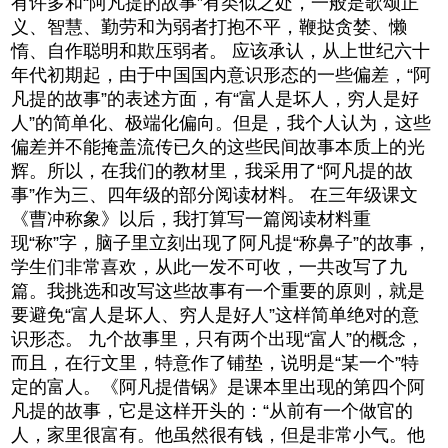
有许多和“阿凡提的故事”有类似之处，一般是歌颂正
义、智慧、勤劳和为弱者打抱不平，鞭挞贪婪、懒
惰、自作聪明和欺压弱者。 应该承认，从上世纪六十
年代初期起，由于中国国内意识形态的一些偏差，“阿
凡提的故事”的表述方面，有“富人是坏人，穷人是好
人”的简单化、极端化偏向。但是，我个人认为，这些
偏差并不能掩盖流传已久的这些民间故事本质上的光
辉。所以，在我们的教材里，我采用了“阿凡提的故
事”作为三、四年级的部分阅读材料。 在三年级课文
《曹冲称象》以后，我打算写一篇阅读材料重
现“称”字，脑子里立刻出现了阿凡提“称鼻子”的故事，
学生们非常喜欢，从此一发不可收，一共改写了九
篇。我挑选和改写这些故事有一个重要的原则，就是
要避免“富人是坏人、穷人是好人”这样简单绝对的意
识形态。 九个故事里，只有两个出现“富人”的概念，
而且，在行文里，特意作了铺垫，说明是“某一个”特
定的富人。《阿凡提借锅》是课本里出现的第四个阿
凡提的故事，它是这样开头的：“从前有一个做官的
人，家里很富有。他虽然很有钱，但是非常小气。他