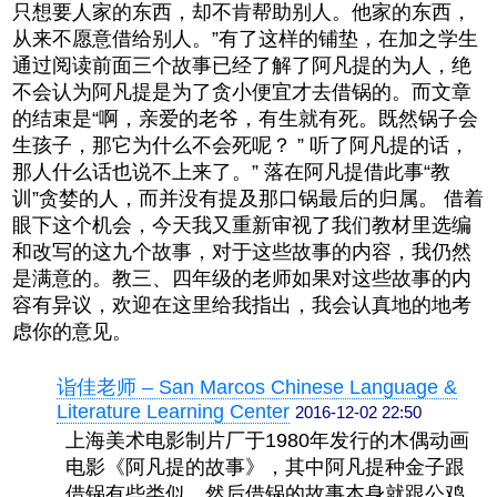
只想要人家的东西，却不肯帮助别人。他家的东西，
从来不愿意借给别人。”有了这样的铺垫，在加之学生
通过阅读前面三个故事已经了解了阿凡提的为人，绝
不会认为阿凡提是为了贪小便宜才去借锅的。而文章
的结束是“啊，亲爱的老爷，有生就有死。既然锅子会
生孩子，那它为什么不会死呢？ ” 听了阿凡提的话，
那人什么话也说不上来了。” 落在阿凡提借此事“教
训”贪婪的人，而并没有提及那口锅最后的归属。 借着
眼下这个机会，今天我又重新审视了我们教材里选编
和改写的这九个故事，对于这些故事的内容，我仍然
是满意的。教三、四年级的老师如果对这些故事的内
容有异议，欢迎在这里给我指出，我会认真地的地考
虑你的意见。
诣佳老师 – San Marcos Chinese Language &
Literature Learning Center
2016-12-02 22:50
上海美术电影制片厂于1980年发行的木偶动画
电影《阿凡提的故事》，其中阿凡提种金子跟
借锅有些类似，然后借锅的故事本身就跟公鸡