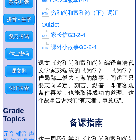
G3-2-4教学PPT
教学步骤
PPS
穷和尚和富和尚（下）词汇
HTM
拼音 • 生字
Quizlet
家长信G3-2-4
复习考试
DOC
课外小故事G3-2-4
HTM
作业密码
课文《穷和尚和富和尚》编译自清代
文学家彭端淑的《为学》。《为学》
课文剧
借蜀鄙二僧去南海的故事，阐述了只
要志向坚定、刻苦、勤奋，即使客观
词汇搜索
条件再差，也能取得成功的道理。这
个故事告诉我们“有志者，事竟成”。
Grade
Topics
备课指南
元音 辅音 声
这一周我们学习《穷和尚和富和尚》