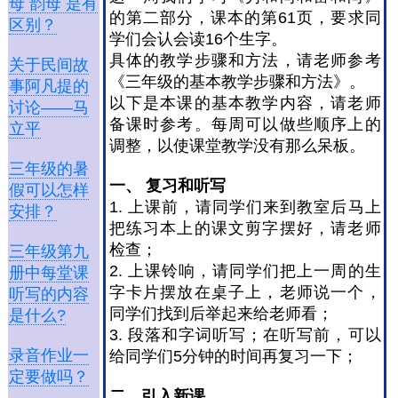
母 韵母 是有
的第二部分，课本的第61页，要求同
区别？
学们会认会读16个生字。
具体的教学步骤和方法，请老师参考
关于民间故
《三年级的基本教学步骤和方法》。
事阿凡提的
以下是本课的基本教学内容，请老师
讨论——马
备课时参考。每周可以做些顺序上的
立平
调整，以使课堂教学没有那么呆板。
三年级的暑
一、
复习和听写
假可以怎样
1. 上课前，请同学们来到教室后马上
安排？
把练习本上的课文剪字摆好，请老师
检查；
三年级第九
2. 上课铃响，请同学们把上一周的生
册中每堂课
字卡片摆放在桌子上，老师说一个，
听写的内容
同学们找到后举起来给老师看；
是什么?
3. 段落和字词听写；在听写前，可以
录音作业一
给同学们5分钟的时间再复习一下；
定要做吗？
二、引入新课