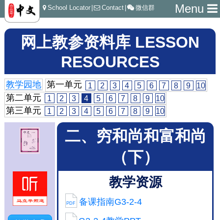
Menu
School Locator
|
Contact
|
微信群
网上教参资料库 LESSON
RESOURCES
教学园地
第一单元
1
2
3
4
5
6
7
8
9
10
第二单元
1
2
3
4
5
6
7
8
9
10
第三单元
1
2
3
4
5
6
7
8
9
10
二、穷和尚和富和尚
（下）
教学资源
备课指南G3-2-4
PDF