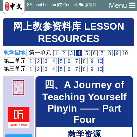
Menu
School Locator
|
Contact
|
微信群
网上教参资料库 LESSON
RESOURCES
教学园地
第一单元
1
2
3
4
5
6
7
8
9
10
第二单元
1
2
3
4
5
6
7
8
9
10
第三单元
1
2
3
4
5
6
7
8
9
10
四、A Journey of
Teaching Yourself
Pinyin —— Part
Four
教学资源