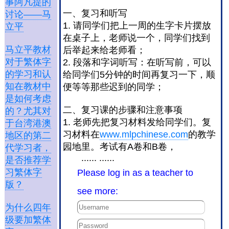
事阿凡提的
一、复习和听写
讨论——马
1. 请同学们把上一周的生字卡片摆放
立平
在桌子上，老师说一个，同学们找到
马立平教材
后举起来给老师看；
对于繁体字
2. 段落和字词听写：在听写前，可以
的学习和认
给同学们5分钟的时间再复习一下，顺
知在教材中
便等等那些迟到的同学；
是如何考虑
二、复习课的步骤和注意事项
的？尤其对
1. 老师先把复习材料发给同学们。复
于台湾港澳
习材料在
www.mlpchinese.com
的教学
地区的第二
园地里。考试有A卷和B卷，
代学习者，
...... ......
是否推荐学
习繁体字
Please log in as a teacher to
版？
see more:
为什么四年
级要加繁体