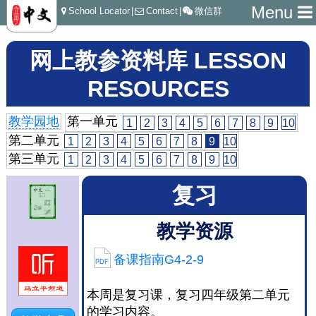
Menu
School Locator
|
Contact
|
微信群
网上教参资料库 LESSON
RESOURCES
教学园地
第一单元
1
2
3
4
5
6
7
8
9
10
第二单元
1
2
3
4
5
6
7
8
9
10
第三单元
1
2
3
4
5
6
7
8
9
10
复习
教学资源
备课指南G4-2-9
PDF
本周是复习课，复习四年级第二单元
的学习内容。