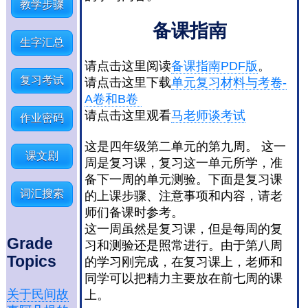
教学步骤
备课指南
生字汇总
请点击这里阅读
备课指南PDF版
。
复习考试
请点击这里下载
单元复习材料与考卷-
A卷和B卷
请点击这里观看
马老师谈考试
作业密码
这是四年级第二单元的第九周。 这一
课文剧
周是复习课，复习这一单元所学，准
备下一周的单元测验。下面是复习课
词汇搜索
的上课步骤、注意事项和内容，请老
师们备课时参考。
这一周虽然是复习课，但是每周的复
Grade
习和测验还是照常进行。由于第八周
Topics
的学习刚完成，在复习课上，老师和
同学可以把精力主要放在前七周的课
关于民间故
上。