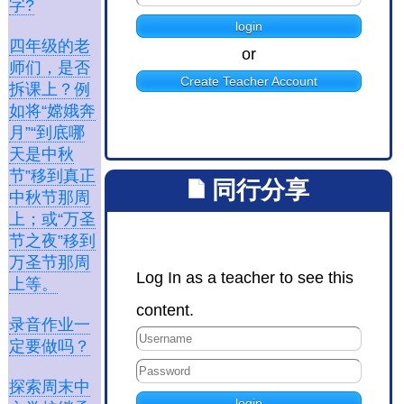
字?
四年级的老
or
师们，是否
Create Teacher Account
拆课上？例
如将“嫦娥奔
月”“到底哪
天是中秋
节”移到真正
同行分享
中秋节那周
上；或“万圣
节之夜”移到
万圣节那周
Log In as a teacher to see this
上等。
content.
录音作业一
定要做吗？
探索周末中