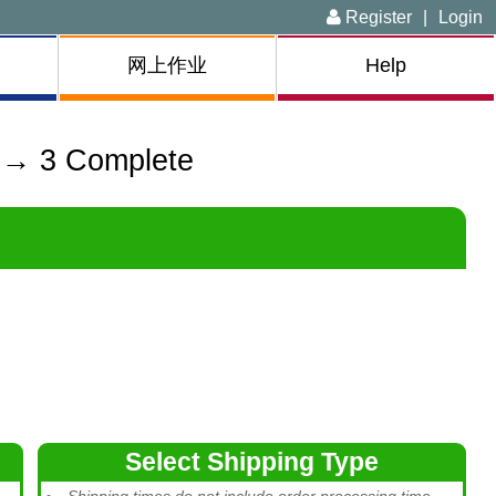
Register
|
Login
网上作业
Help
 → 3 Complete
Select Shipping Type