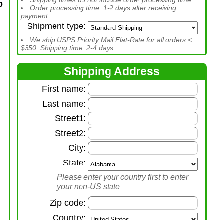
Shipping times do not include order processing time.
b
Order processing time: 1-2 days after receiving
payment
Shipment type:
We ship USPS Priority Mail Flat-Rate for all orders <
$350. Shipping time: 2-4 days.
Shipping Address
First name:
Last name:
Street1:
Street2:
City:
State:
Please enter your country first to enter
your non-US state
Zip code:
Country: