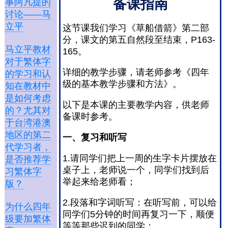
备课指南
事阿凡提的
讨论——马
立平
这节课我们学习《草船借箭》第二部
分，课文的第五自然段至结束，P163-
马立平教材
165。
对于繁体字
详细的教学步骤，请老师参考《四年
的学习和认
级的基本教学步骤和方法》。
知在教材中
是如何考虑
以下是本课的主要教学内容，供老师
的？尤其对
备课时参考。
于台湾港澳
地区的第二
一、复习和听写
代学习者，
1.请同学们把上一周的生字卡片摆放在
是否推荐学
桌子上，老师说一个，同学们找到后
习繁体字
举起来给老师看；
版？
2.段落和字词听写：在听写前，可以给
为什么四年
同学们5分钟的时间再复习一下，顺便
级要加繁体
等等那些迟到的同学；