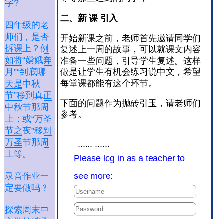
字?
二、新
课
引入
四年级的老
师们，是否
开始新课之前，老师首先邀请同学们
拆课上？例
复述上一周的故事，可以就课文内容
如将“嫦娥奔
准备一些问题，引导学生复述。这样
做是让学生有机会练习说中文，希望
月”“到底哪
每堂课都能有这个环节。
天是中秋
节”移到真正
下面的问题作为抛砖引玉，请老师们
中秋节那周
参考。
上；或“万圣
节之夜”移到
万圣节那周
...... ......
上等。
Please log in as a teacher to
see more:
录音作业一
定要做吗？
探索周末中