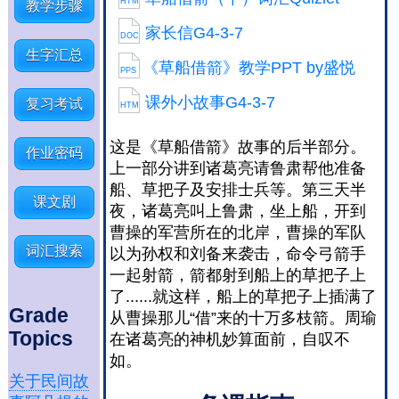
HTM
教学步骤
家长信G4-3-7
DOC
生字汇总
《草船借箭》教学PPT by盛悦
PPS
课外小故事G4-3-7
复习考试
HTM
这是《草船借箭》故事的后半部分。
作业密码
上一部分讲到诸葛亮请鲁肃帮他准备
船、草把子及安排士兵等。第三天半
课文剧
夜，诸葛亮叫上鲁肃，坐上船，开到
曹操的军营所在的北岸，曹操的军队
词汇搜索
以为孙权和刘备来袭击，命令弓箭手
一起射箭，箭都射到船上的草把子上
了......就这样，船上的草把子上插满了
Grade
从曹操那儿“借”来的
十万多枝
箭。周瑜
Topics
在诸葛亮的神机妙算面前，自叹不
如。
关于民间故