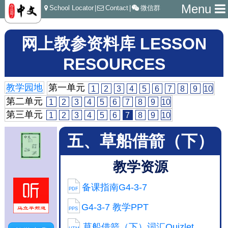
Menu
School Locator
|
Contact
|
微信群
网上教参资料库 LESSON
RESOURCES
教学园地
第一单元
1
2
3
4
5
6
7
8
9
10
第二单元
1
2
3
4
5
6
7
8
9
10
第三单元
1
2
3
4
5
6
7
8
9
10
五、草船借箭（下）
教学资源
备课指南G4-3-7
PDF
G4-3-7 教学PPT
PPS
草船借箭（下）词汇Quizlet