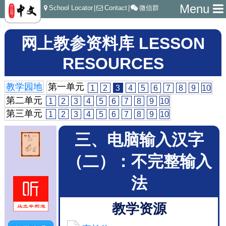
Menu
School Locator
|
Contact
|
微信群
网上教参资料库 LESSON
RESOURCES
教学园地
第一单元
1
2
3
4
5
6
7
8
9
10
第二单元
1
2
3
4
5
6
7
8
9
10
第三单元
1
2
3
4
5
6
7
8
9
10
三、电脑输入汉字
（二）：不完整输入
法
教学资源