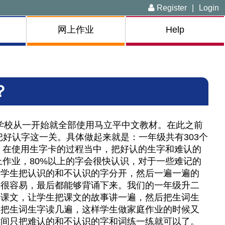
Register
|
Login
网上作业
Help
？
。我们学校从一开始就全部使用马立平中文教材。在此之前
好认字这一关。具体做起来就是：一年级共有303个
卡，在使用生字卡的过程当中，把好认的生字和难认的
或者网上作业，80%以上的字会很快认识，对于一些难记的
求学生把认识的和不认识的字分开，然后一遍一遍的
来很容易，最后都能够背诵下来。我们的一年级升二
读课文，让学生把课文的故事讲一遍，然后把生词生
上把生词生字读几遍，这样学生做家庭作业的时候又
时间只把难认的和不认识的字和词练一练就可以了。