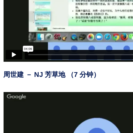
周世建 － NJ 芳草地 （7 分钟）