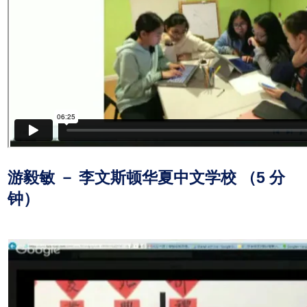
游毅敏 － 李文斯顿华夏中文学校 （5 分
钟）