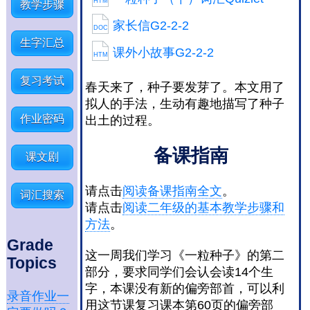
HTM
教学步骤
家长信G2-2-2
DOC
生字汇总
课外小故事G2-2-2
HTM
复习考试
春天来了，种子要发芽了。本文用了
拟人的手法，生动有趣地描写了种子
作业密码
出土的过程。
备课指南
课文剧
请点击
阅读备课指南全文
。
词汇搜索
请点击
阅读二年级的基本教学步骤和
方法
。
Grade
这一周我们学习《一粒种子》的第二
Topics
部分，要求同学们会认会读14个生
字，本课没有新的偏旁部首，可以利
录音作业一
用这节课复习课本第60页的偏旁部