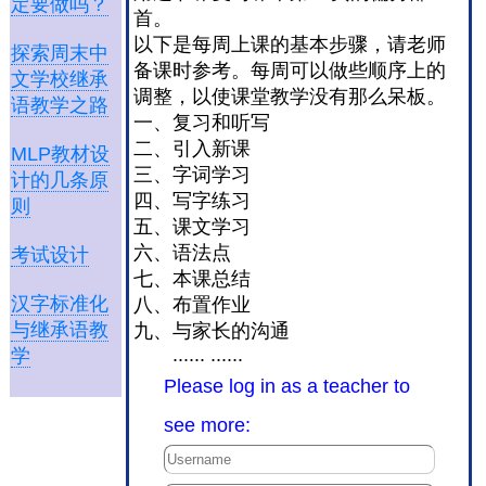
定要做吗？
首。
以下是每周上课的基本步骤，请老师
探索周末中
备课时参考。每周可以做些顺序上的
文学校继承
调整，以使课堂教学没有那么呆板。
语教学之路
一、复习和听写
二、引入新课
MLP教材设
三、字词学习
计的几条原
四、写字练习
则
五、课文学习
六、语法点
考试设计
七、本课总结
汉字标准化
八、布置作业
与继承语教
九、与家长的沟通
...... ......
学
Please log in as a teacher to
see more: