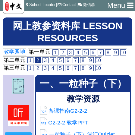
Menu
School Locator
|
Contact
|
微信群
网上教参资料库 LESSON
RESOURCES
教学园地
第一单元
1
2
3
4
5
6
7
8
9
10
第二单元
1
2
3
4
5
6
7
8
9
10
第三单元
1
2
3
4
5
6
7
8
9
10
一、一粒种子（下）
教学资源
备课指南G2-2-2
PDF
G2-2-2 教学PPT
PPS
一粒种子（下）词汇Quizlet