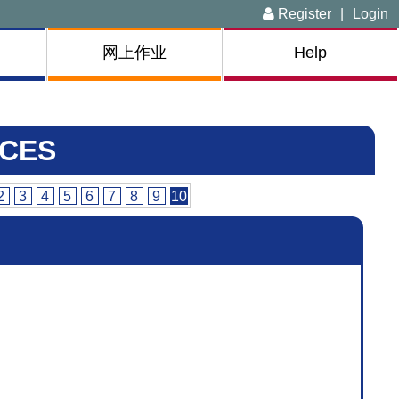
Register
|
Login
网上作业
Help
CES
2
3
4
5
6
7
8
9
10