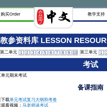
购买Order
教学支持
教参资料库 LESSON RESOUR
第二单元
第三单元
1
2
3
4
5
6
7
8
9
10
1
考试
三单元期末考试
备课指南
里下载
单元考试复习大纲和考卷
里观看视频：
马老师谈考试