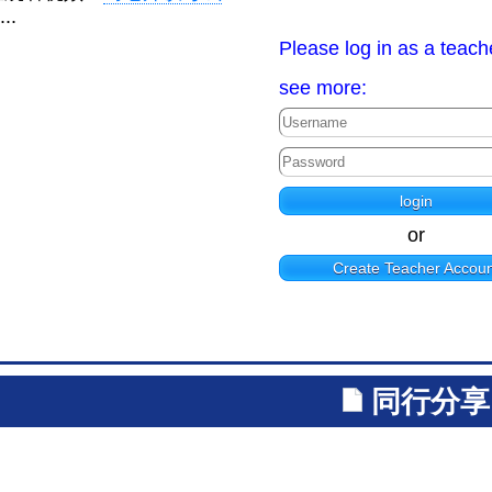
...
Please log in as a teach
see more:
or
Create Teacher Accoun
同行分享