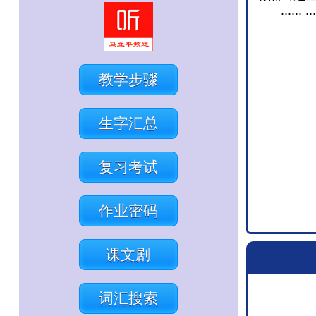
...... ...
教学步骤
生字汇总
复习考试
作业密码
课文剧
词汇搜索