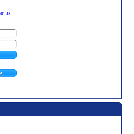
er to
t