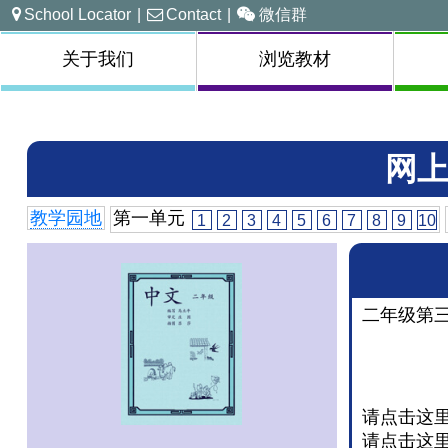
School Locator
|
Contact
|
微信群
关于我们
浏览教材
网上
教学园地
第一单元
1
2
3
4
5
6
7
8
9
10
二年级第
请点击这
请点击这