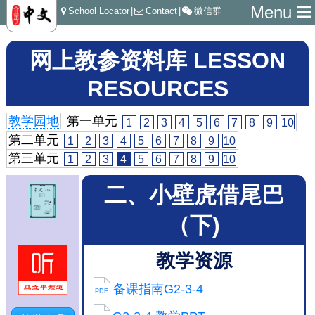
Menu
School Locator
|
Contact
|
微信群
网上教参资料库 LESSON
RESOURCES
教学园地
第一单元
1
2
3
4
5
6
7
8
9
10
第二单元
1
2
3
4
5
6
7
8
9
10
第三单元
1
2
3
4
5
6
7
8
9
10
二、小壁虎借尾巴
（下)
教学资源
备课指南G2-3-4
PDF