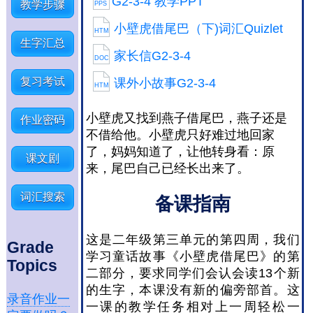
G2-3-4 教学PPT
教学步骤
PPS
小壁虎借尾巴（下)词汇Quizlet
HTM
生字汇总
家长信G2-3-4
DOC
复习考试
课外小故事G2-3-4
HTM
小壁虎又找到燕子借尾巴，燕子还是
作业密码
不借给他。小壁虎只好难过地回家
了，妈妈知道了，让他转身看：原
课文剧
来，尾巴自己已经长出来了。
词汇搜索
备课指南
这是二年级第三单元的第四周，我们
Grade
学习童话故事《小壁虎借尾巴》的第
Topics
二部分，要求同学们会认会读13个新
的生字，本课没有新的偏旁部首。这
录音作业一
一课的教学任务相对上一周轻松一