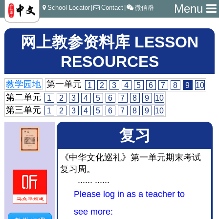
Menu
School Locator
|
Contact
|
微信群
网上教参资料库 LESSON
RESOURCES
教学园地
第一单元
1
2
3
4
5
6
7
8
9
10
第二单元
1
2
3
4
5
6
7
8
9
10
第三单元
1
2
3
4
5
6
7
8
9
10
复习
《中华文化巡礼》第一单元期末考试
复习周。
...... ......
Please log in as a teacher to
see more: