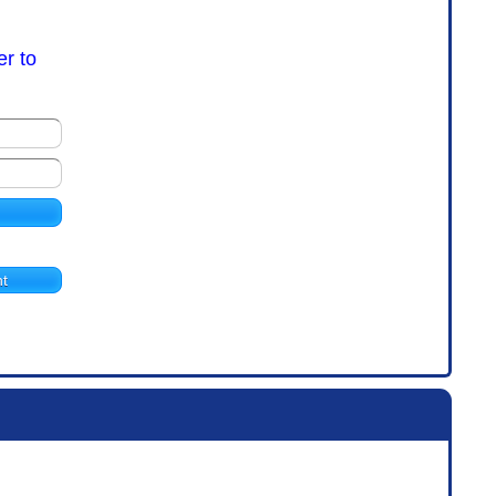
er to
t