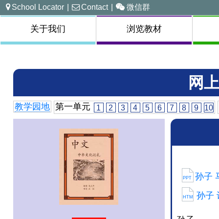
School Locator
|
Contact
|
微信群
关于我们
浏览教材
网上
教学园地
第一单元
1
2
3
4
5
6
7
8
9
10
孙子 
PPT
孙子 词
HTM