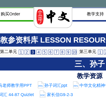
购买Order
教学支持
教参资料库 LESSON RESOUR
第二单元
第三单元
1
2
3
4
5
6
7
8
9
10
1
三、孙子
教学资源
马老师教学用PPT
孙子词汇ppt
中华文化精神
PPS
PPS
汇 44-87 Quizlet
家长信G9-2-3
DOC