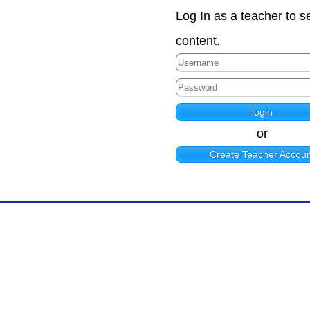
Log In as a teacher to s
content.
or
Create Teacher Accoun