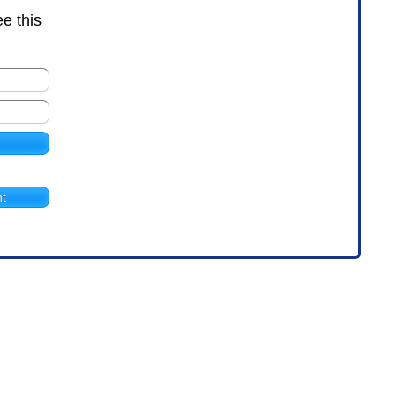
ee this
t