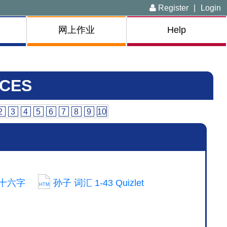
Register
|
Login
网上作业
Help
CES
2
3
4
5
6
7
8
9
10
十六字
孙子 词汇 1-43 Quizlet
HTM