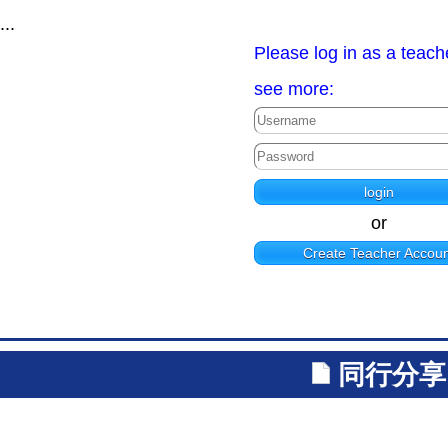
...
Please log in as a teach
see more:
or
Create Teacher Accoun
同行分享