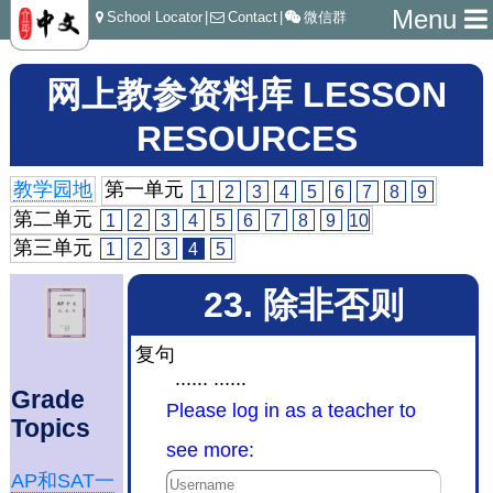
Menu
School Locator
|
Contact
|
微信群
网上教参资料库 LESSON
RESOURCES
教学园地
第一单元
1
2
3
4
5
6
7
8
9
第二单元
1
2
3
4
5
6
7
8
9
10
第三单元
1
2
3
4
5
23. 除非否则
复句
...... ......
Grade
Please log in as a teacher to
Topics
see more:
AP和SAT一