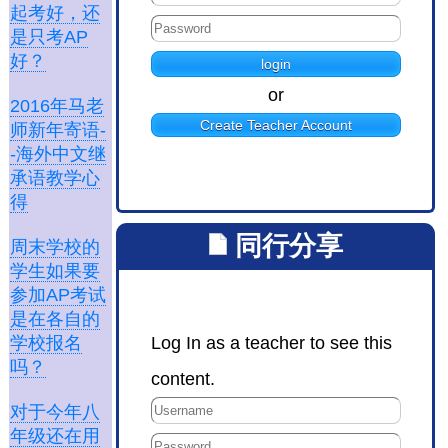
起考好，还
是只考AP
好？
or
2016年马老
Create Teacher Account
师新年寄语-
-海外中文继
承语教学心
得
同行分享
周末学校的
学生如果要
参加AP考试
是在各自的
Log In as a teacher to see this
学校报名
吗？
content.
对于今年八
年级还在用