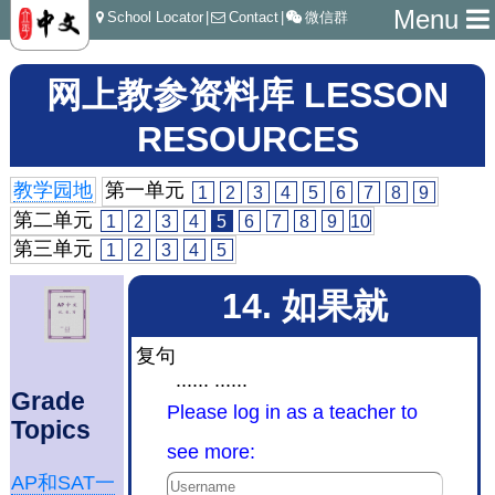
Menu
School Locator
|
Contact
|
微信群
网上教参资料库 LESSON
RESOURCES
教学园地
第一单元
1
2
3
4
5
6
7
8
9
第二单元
1
2
3
4
5
6
7
8
9
10
第三单元
1
2
3
4
5
14. 如果就
复句
...... ......
Grade
Please log in as a teacher to
Topics
see more:
AP和SAT一