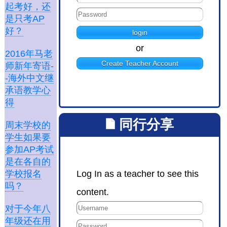
起考好，还
是只考AP
好？
or
2016年马老
Create Teacher Account
师新年寄语-
-海外中文继
承语教学心
得
同行分享
周末学校的
学生如果要
参加AP考试
是在各自的
Log In as a teacher to see this
学校报名
吗？
content.
对于今年八
年级还在用