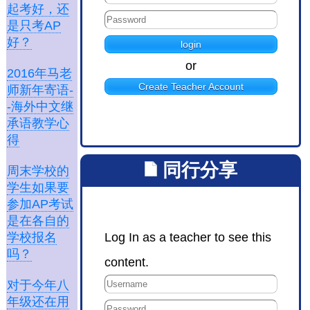
起考好，还
是只考AP
好？
or
2016年马老
Create Teacher Account
师新年寄语-
-海外中文继
承语教学心
得
同行分享
周末学校的
学生如果要
参加AP考试
是在各自的
Log In as a teacher to see this
学校报名
吗？
content.
对于今年八
年级还在用