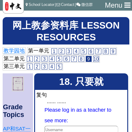
Menu
School Locator
|
Contact
|
微信群
网上教参资料库 LESSON
RESOURCES
教学园地
第一单元
1
2
3
4
5
6
7
8
9
第二单元
1
2
3
4
5
6
7
8
9
10
第三单元
1
2
3
4
5
18. 只要就
复句
...... ......
Grade
Please log in as a teacher to
Topics
see more:
AP和SAT一