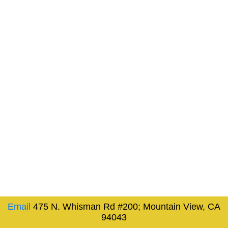
Email
475 N. Whisman Rd #200; Mountain View, CA
94043