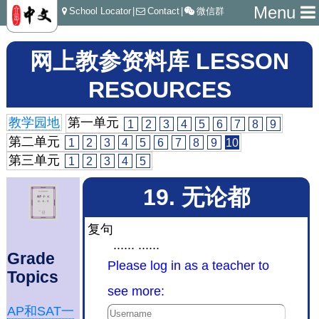
Menu
School Locator
|
Contact
|
微信群
网上教参资料库 LESSON
RESOURCES
教学园地
第一单元
1
2
3
4
5
6
7
8
9
第二单元
1
2
3
4
5
6
7
8
9
10
第三单元
1
2
3
4
5
19. 无论都
复句
...... ......
Grade
Please log in as a teacher to
Topics
see more:
AP和SAT一