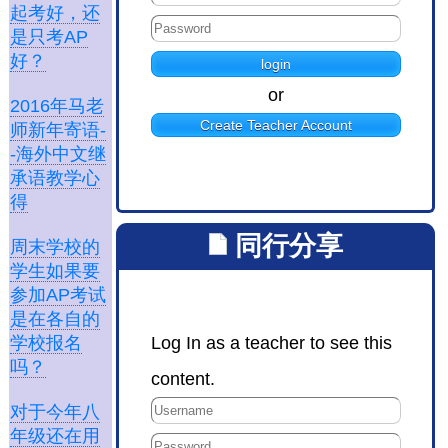
起考好，还
是只考AP
好？
or
2016年马老
Create Teacher Account
师新年寄语-
-海外中文继
承语教学心
得
同行分享
周末学校的
学生如果要
参加AP考试
是在各自的
Log In as a teacher to see this
学校报名
吗？
content.
对于今年八
年级还在用