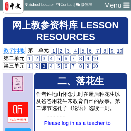
Menu
School Locator
|
Contact
|
微信群
网上教参资料库 LESSON
RESOURCES
教学园地
第一单元
1
2
3
4
5
6
7
8
9
10
第二单元
1
2
3
4
5
6
7
8
9
10
第三单元
1
2
3
4
5
6
7
8
9
10
二、落花生
作者许地山怀念儿时在屋后种花生以
及爸爸用花生来教育自己的故事。第
二课节选孔子《论语》选读一则。
...... ......
Please log in as a teacher to