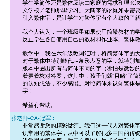
学生学简体还是繁体应该由家庭的需求和理念决
文学校／老师那里学习。大陆来的家庭如果需
引入繁体字，是让学生对繁体字有个大致的了
我个人认为，一个班级里如果使用简繁教材的
反正学生各自使用自己的教材和作业本。繁体
教学中，我在六年级教词汇时，将简繁体字的
对于繁体中特别能代表象形表意的字，就特别
版本中圈出所有与简体不同的字（哪怕是微妙
着赛着核对答案，这其中，孩子们就“目睹”了
的认知想法，不少感慨。对照简体来认知繁体是
字！
希望有帮助。
张老师-CA-冠军：
非常感谢您的精彩做答。我们这一代人对繁体
识常用的繁体字，从中可以了解很多中国的传