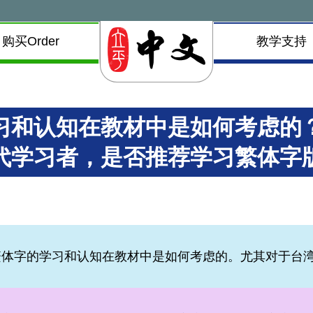
购买Order
教学支持
习和认知在教材中是如何考虑的
代学习者，是否推荐学习繁体字
繁体字的学习和认知在教材中是如何考虑的。尤其对于台