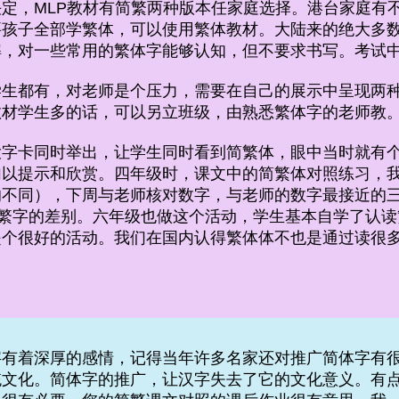
定，MLP教材有简繁两种版本任家庭选择。港台家庭有
要孩子全部学繁体，可以使用繁体教材。大陆来的绝大多
解，对一些常用的繁体字能够认知，但不要求书写。考试
学生都有，对老师是个压力，需要在自己的展示中呈现两
教材学生多的话，可以另立班级，由熟悉繁体字的老师教
大字卡同时举出，让学生同时看到简繁体，眼中当时就有
加以提示和欣赏。四年级时，课文中的简繁体对照练习，
的不同），下周与老师核对数字，与老师的数字最接近的
简繁字的差别。六年级也做这个活动，学生基本自学了认
个很好的活动。我们在国内认得繁体体不也是通过读很多
字有着深厚的感情，记得当年许多名家还对推广简体字有
统文化。简体字的推广，让汉字失去了它的文化意义。有